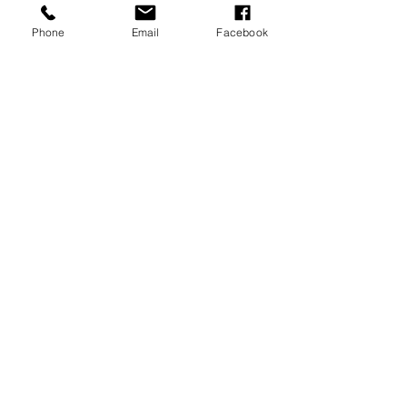
Phone
Email
Facebook
ENERGETISCHE EINZELSITZUNGEN
UND
AUSBILDUNGSZENTRUM FÜR